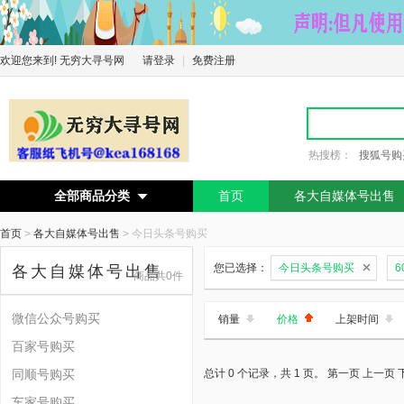
欢迎您来到! 无穷大寻号网
请登录
|
免费注册
热搜榜：
搜狐号购
全部商品分类
首页
各大自媒体号出售

首页
>
各大自媒体号出售
>
今日头条号购买
您已选择：
今日头条号购买
6
各大自媒体号出售
商品共0件
微信公众号购买
销量
价格
上架时间
百家号购买
同顺号购买
总计 0 个记录，共 1 页。
第一页
上一页
车家号购买