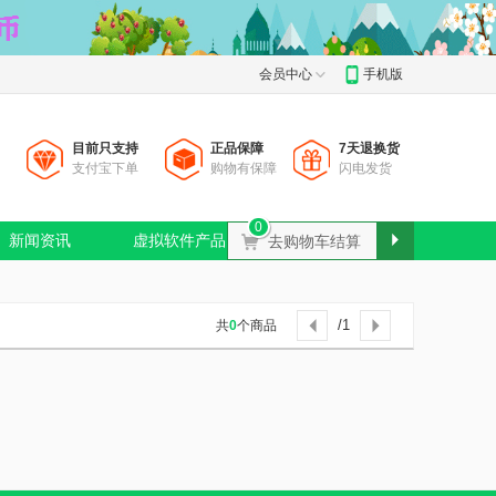
会员中心
手机版
目前只支持
正品保障
7天退换货
支付宝下单
购物有保障
闪电发货
0
新闻资讯
虚拟软件产品
广告服务
Ɲ
去购物车结算

/1
共
0
个商品

