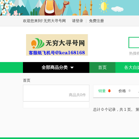
欢迎您来到! 无穷大寻号网
请登录
|
免费注册
热搜
全部商品分类
首页
各大自

首页
销量
价格
商品共0件
总计 0 个记录，共 1 页。