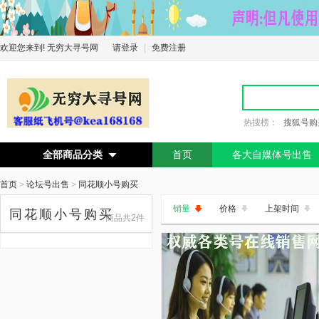
欢迎您来到! 无穷大寻号网
请登录
|
免费注册
热搜榜：
搜狐号购
全部商品分类
首页
各大自媒体号出售

首页
>
论坛号出售
>
同花顺小号购买
销量
价格
上架时间
同花顺小号购买
商品共2件