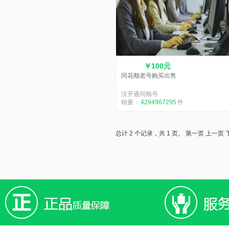
￥100元
同花顺老号购买出售
没开通同顺号
销量：
4294967295
件
总计 2 个记录，共 1 页。
第一页
上一页