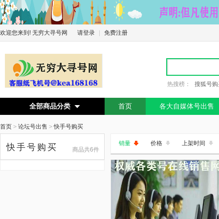
欢迎您来到! 无穷大寻号网
请登录
|
免费注册
热搜榜：
搜狐号购
全部商品分类
首页
各大自媒体号出售

首页
>
论坛号出售
>
快手号购买
销量
价格
上架时间
快手号购买
商品共6件