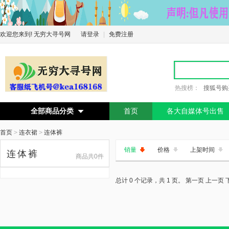
欢迎您来到! 无穷大寻号网
请登录
|
免费注册
热搜榜：
搜狐号购
全部商品分类
首页
各大自媒体号出售

首页
>
连衣裙
>
连体裤
销量
价格
上架时间
连体裤
商品共0件
总计 0 个记录，共 1 页。
第一页
上一页