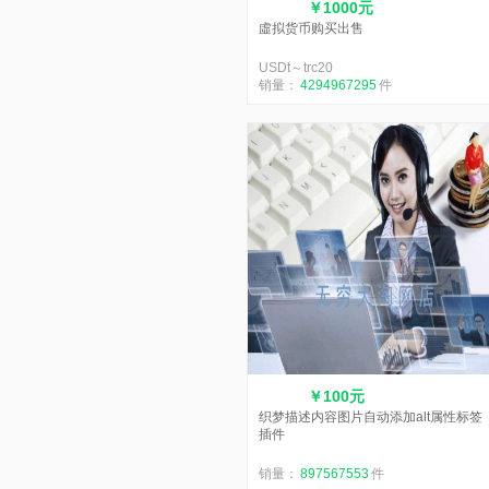
￥1000元
虛拟货币购买出售
USDt～trc20
销量：
4294967295
件
￥100元
织梦描述内容图片自动添加alt属性标签
插件
销量：
897567553
件