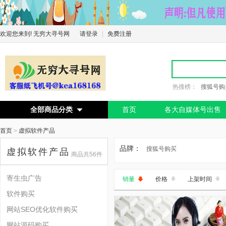
欢迎您来到! 无穷大寻号网
请登录
|
免费注册
热搜榜：
搜狐号购
全部商品分类
首页
各大自媒体号出售

首页
>
虚拟软件产品
品牌：
搜狐号购买
虚拟软件产品
商品共56件
寄生虫广告
销量
价格
上架时间
软件购买
网站SEO优化软件购买
网站源码购买