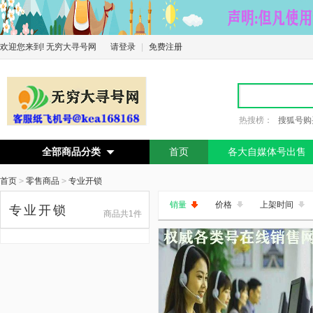
欢迎您来到! 无穷大寻号网
请登录
|
免费注册
热搜榜：
搜狐号购
全部商品分类
首页
各大自媒体号出售

首页
>
零售商品
>
专业开锁
销量
价格
上架时间
专业开锁
商品共1件