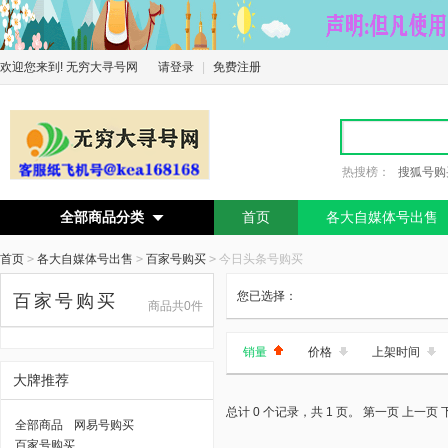
欢迎您来到! 无穷大寻号网
请登录
|
免费注册
热搜榜：
搜狐号购
全部商品分类
首页
各大自媒体号出售

首页
>
各大自媒体号出售
>
百家号购买
>
今日头条号购买
您已选择：
百家号购买
商品共0件
销量
价格
上架时间
大牌推荐
总计 0 个记录，共 1 页。
第一页
上一页
全部商品
网易号购买
百家号购买