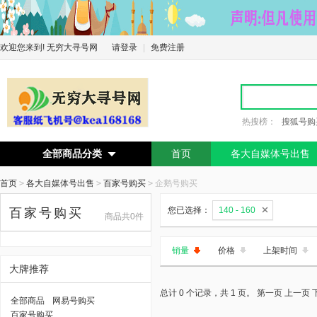
欢迎您来到! 无穷大寻号网
请登录
|
免费注册
热搜榜：
搜狐号购
全部商品分类
首页
各大自媒体号出售

首页
>
各大自媒体号出售
>
百家号购买
>
企鹅号购买
您已选择：
140 - 160
百家号购买
商品共0件
销量
价格
上架时间
大牌推荐
总计 0 个记录，共 1 页。
第一页
上一页
全部商品
网易号购买
百家号购买