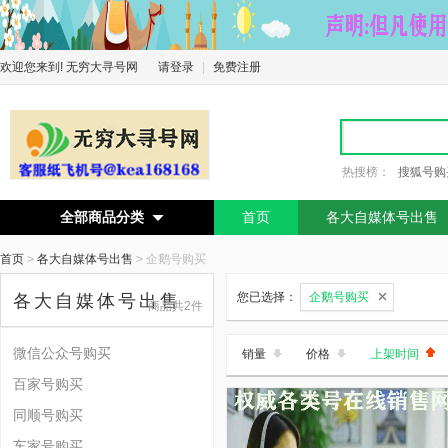
欢迎您来到! 无穷大寻号网
请登录
|
免费注册
热搜榜：
搜狐号购
全部商品分类
首页
各大自媒体号出售

首页
>
各大自媒体号出售
>
企鹅号购买
您已选择：
企鹅号购买
各大自媒体号出售
商品共2件
微信公众号购买
销量
价格
上架时间
百家号购买
同顺号购买
车家号购买