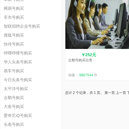
网易号购买
车市号购买
智联招聘企业号购买
搜狐号购买
快传号购买
哔哩哔哩号购买
￥252元
企鹅号购买出售
华人头条号购买
易车号购买
销量：
9867544
件
今日头条号购买
太平洋号购买
总计 2 个记录，共 1 页。
第一页
上一页
企鹅号购买
大鱼号购买
爱奇艺iQ号购买
头条号购买