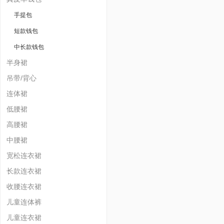
手提包
短款钱包
中长款钱包
半身裙
吊带/背心
连体裙
低腰裙
高腰裙
中腰裙
宽松连衣裙
长款连衣裙
收腰连衣裙
儿童连体裤
儿童连衣裙