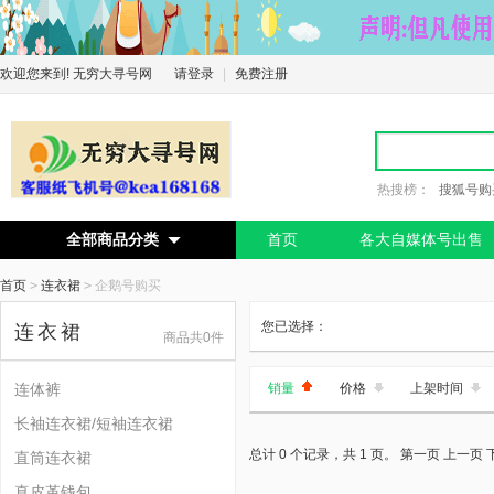
欢迎您来到! 无穷大寻号网
请登录
|
免费注册
热搜榜：
搜狐号购
全部商品分类
首页
各大自媒体号出售

首页
>
连衣裙
>
企鹅号购买
您已选择：
连衣裙
商品共0件
连体裤
销量
价格
上架时间
长袖连衣裙/短袖连衣裙
总计 0 个记录，共 1 页。
第一页
上一页
直筒连衣裙
真皮革钱包