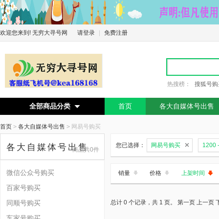
欢迎您来到! 无穷大寻号网
请登录
|
免费注册
热搜榜：
搜狐号购
全部商品分类
首页
各大自媒体号出售

首页
>
各大自媒体号出售
>
网易号购买
您已选择：
网易号购买
1200 
各大自媒体号出售
商品共0件
微信公众号购买
销量
价格
上架时间
百家号购买
同顺号购买
总计 0 个记录，共 1 页。
第一页
上一页
车家号购买