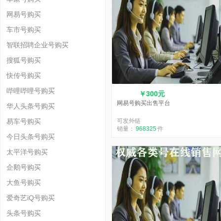
网易号购买
车市号购买
智联招聘企业号购买
搜狐号购买
快传号购买
哔哩哔哩号购买
￥300元
网易号购买出售平台
华人头条号购买
易车号购买
可发外链
销量：
968325
件
今日头条号购买
太平洋号购买
企鹅号购买
大鱼号购买
爱奇艺iQ号购买
头条号购买