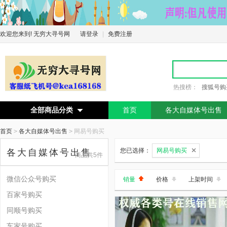
欢迎您来到! 无穷大寻号网
请登录
|
免费注册
热搜榜：
搜狐号购
全部商品分类
首页
各大自媒体号出售

首页
>
各大自媒体号出售
>
网易号购买
您已选择：
网易号购买
各大自媒体号出售
商品共5件
微信公众号购买
销量
价格
上架时间
百家号购买
同顺号购买
车家号购买