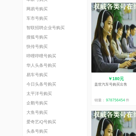
网易号购买
车市号购买
智联招聘企业号购买
搜狐号购买
快传号购买
哔哩哔哩号购买
华人头条号购买
易车号购买
￥180元
今日头条号购买
盖世汽车号购买出售
太平洋号购买
销量：
978756454
件
企鹅号购买
大鱼号购买
爱奇艺iQ号购买
头条号购买