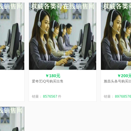
￥180元
￥200
爱奇艺iQ号购买出售
雅昌头条号购买
销量：
8576567
件
销量：
8976857