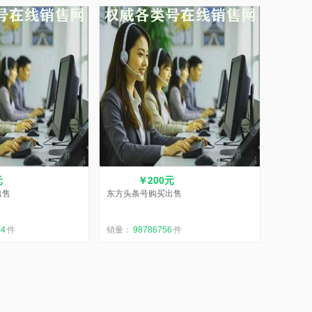
元
￥200元
出售
东方头条号购买出售
64
件
销量：
98786756
件