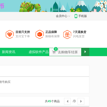
会员中心
手机版
目前只支持
正品保障
7天退换货
支付宝下单
购物有保障
闪电发货
0
新闻资讯
虚拟软件产品
广告服务
Ɲ
去购物车结算

鹅号购买
/3
共
45
个商品

