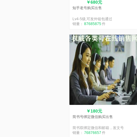
￥680元
知乎老号购买出售
Lv4-5级,可发外链包通过
销量：
87685875
件
￥180元
简书号绑定微信购买出售
简书双绑定微信和邮箱，发文号
销量：
76876657
件