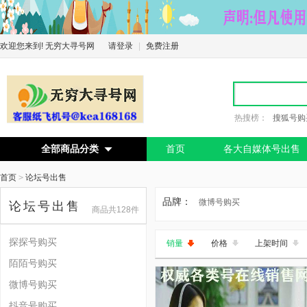
欢迎您来到! 无穷大寻号网
请登录
|
免费注册
热搜榜：
搜狐号购
全部商品分类
首页
各大自媒体号出售

首页
>
论坛号出售
品牌：
微博号购买
论坛号出售
商品共128件
探探号购买
销量
价格
上架时间
陌陌号购买
微博号购买
抖音号购买