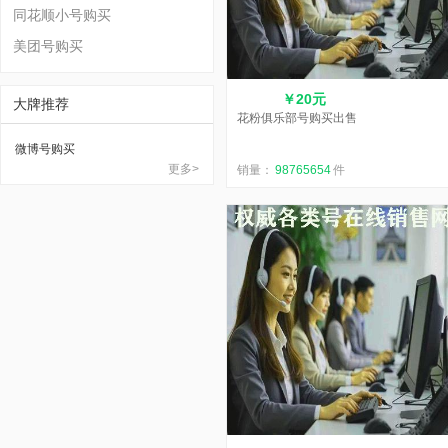
同花顺小号购买
美团号购买
￥20元
大牌推荐
花粉俱乐部号购买出售
微博号购买
更多>
销量：
98765654
件