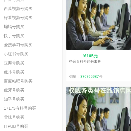
西瓜视频号购买
好看视频号购买
蝙蝠号购买
快手号购买
爱搜学习号购买
小红书号购买
￥105元
抖音百科号购买出售
豆瓣号购买
虎扑号购买
销量：
376765987
件
百度帖吧号购买
虎牙号购买
知乎号购买
17173有料号购买
雪球号购买
ITPUB号购买