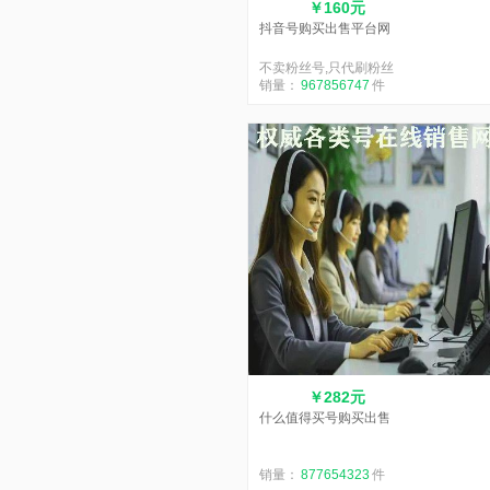
￥160元
抖音号购买出售平台网
不卖粉丝号,只代刷粉丝
销量：
967856747
件
￥282元
什么值得买号购买出售
销量：
877654323
件