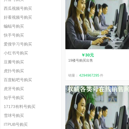
西瓜视频号购买
好看视频号购买
蝙蝠号购买
快手号购买
爱搜学习号购买
小红书号购买
￥30元
19楼号购买出售
豆瓣号购买
虎扑号购买
销量：
4294967295
件
百度帖吧号购买
虎牙号购买
知乎号购买
17173有料号购买
雪球号购买
ITPUB号购买