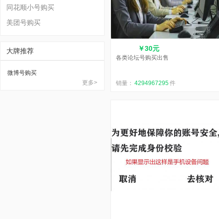
同花顺小号购买
美团号购买
￥30元
大牌推荐
各类论坛号购买出售
微博号购买
更多>
销量：
4294967295
件