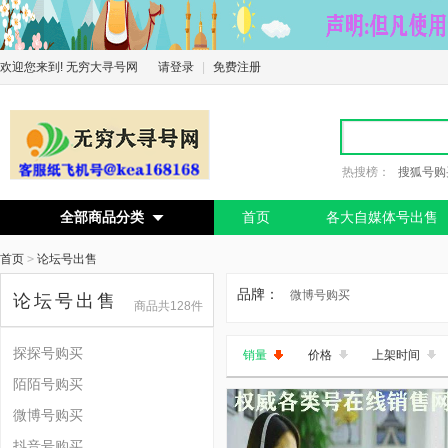
欢迎您来到! 无穷大寻号网
请登录
|
免费注册
热搜榜：
搜狐号购
全部商品分类
首页
各大自媒体号出售

首页
>
论坛号出售
品牌：
微博号购买
论坛号出售
商品共128件
探探号购买
销量
价格
上架时间
陌陌号购买
微博号购买
抖音号购买