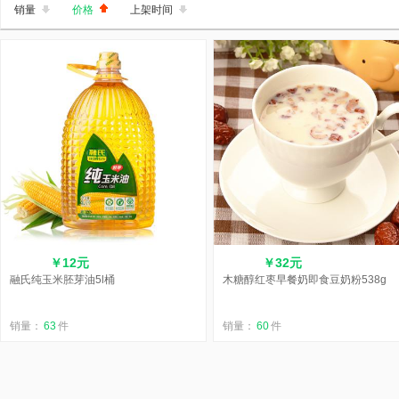
销量
价格
上架时间
￥12元
￥32元
融氏纯玉米胚芽油5l桶
木糖醇红枣早餐奶即食豆奶粉538g
销量：
63
件
销量：
60
件