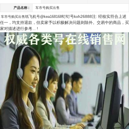
产品名称 :
车市号购买出售​​
钉钉号kxh26888注: 经核实符合上述
纸飞机号@kea168168
车市号购买出售​​
任一，均支持退款，但卖家予以积极解决问题则除外。交易中的商品，买
家对描述进行参考... !