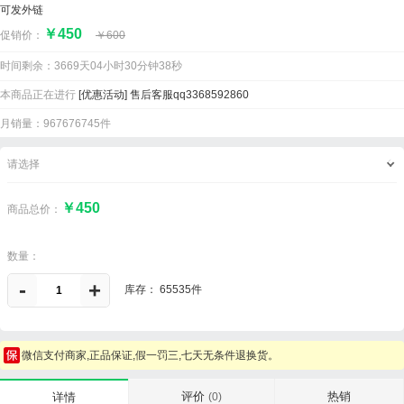
可发外链
￥
450
促销价：
￥
600
时间剩余：
3669天04小时30分钟38秒
本商品正在进行
[优惠活动]
售后客服qq3368592860
月销量：967676745件
请选择
￥450
商品总价：
数量：
-
+
库存：
65535件
微信支付商家,正品保证,假一罚三,七天无条件退换货。
评价
热销
详情
(0)