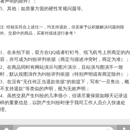
著声明的除外）；
5、其他：如质量方面的硬性常规问题等。
注: 经核实符合上述任一，均支持退款，但卖家予以积极解决问题则除
外。交易中的商品，买家对描述进行参考 !
1、在未拍下前，双方在
QQ
或
者
钉钉号、
纸飞机号
上所商定的内
容，亦可成为纠纷评判依据（商定与描述冲突时，商定为准）；
2、在商品同时有网站演示与图片演示，且站演与图演不一致
时，默认按图演作为纠纷评判依据（特别声明或有商定除外）；
3、在没有"无任何正当退款依据"的前提下，写有"一旦售出，概
不支持退款"等类似的声明，视为无效声明；
4、虽然交易产生纠纷的几率很小，但请尽量保留如聊天记录这
样的重要信息，以防产生纠纷时便于我司工作人员介入快速处
理。