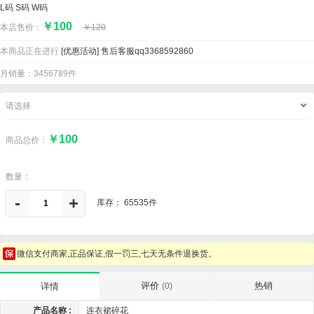
L码 S码 W码
￥
100
本店售价：
￥
120
本商品正在进行
[优惠活动]
售后客服qq3368592860
月销量：3456789件
请选择
￥100
商品总价：
数量：
-
+
库存：
65535件
微信支付商家,正品保证,假一罚三,七天无条件退换货。
评价
热销
详情
(0)
产品名称 :
连衣裙碎花