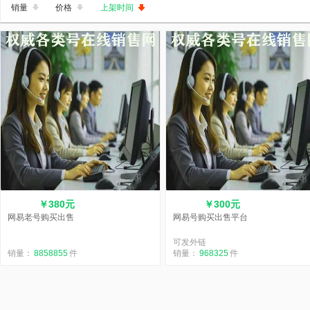
销量
价格
上架时间
￥380元
￥300元
网易老号购买出售
网易号购买出售平台
可发外链
销量：
8858855
件
销量：
968325
件